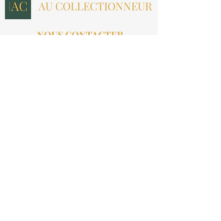
AU COLLECTIONNEUR
NOUS CONTACTER
contact@aucollectionneur.fr
(+33)
6 69 50 78 06
EN SAVOIR PLUS
Livraison
Paiement
Qui sommes-nous ?
Les avis
INFORMATIONS LÉGALES
Mention légales