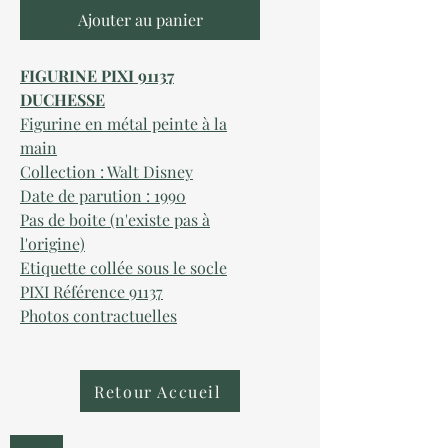
Ajouter au panier
FIGURINE PIXI 91137
DUCHESSE
Figurine en métal peinte à la
main
Collection : Walt Disney
Date de parution : 1990
Pas de boite (n'existe pas à
l'origine)
Etiquette collée sous le socle
PIXI Référence 91137
Photos contractuelles
Retour Accueil