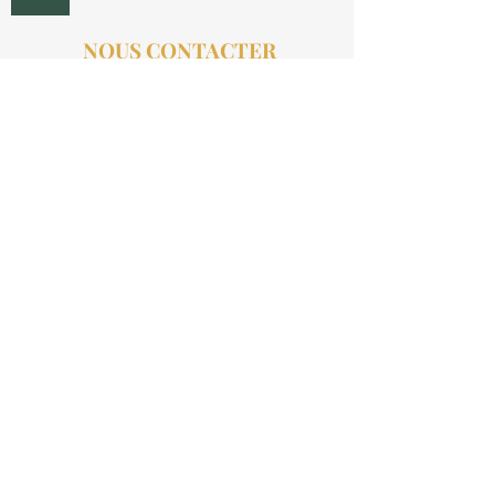
NOUS CONTACTER
contact@aucollectionneur.fr
(+33)
6 69 50 78 06
EN SAVOIR PLUS
Livraison
Paiement
Qui sommes-nous ?
Les avis
INFORMATIONS LÉGALES
Mention légales