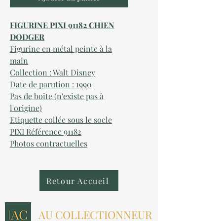
FIGURINE PIXI 91182 CHIEN
DODGER
Figurine en métal peinte à la
main
Collection : Walt Disney
Date de parution : 1990
Pas de boite (n'existe pas à
l'origine)
Etiquette collée sous le socle
PIXI Référence 91182
Photos contractuelles
Retour Accueil
AU COLLECTIONNEUR