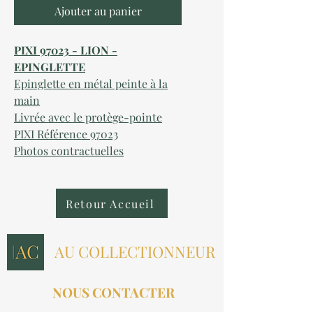
Ajouter au panier
PIXI 97023 - LION -
EPINGLETTE
Epinglette en métal peinte à la
main
Livrée avec le protège-pointe
PIXI Référence 97023
Photos contractuelles
Retour Accueil
AU COLLECTIONNEUR
NOUS CONTACTER