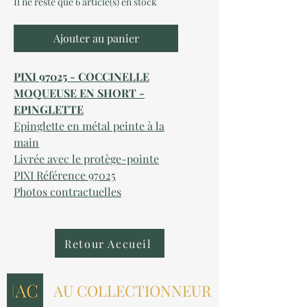
Il ne reste que 6 article(s) en stock
Ajouter au panier
PIXI 97025 - COCCINELLE
MOQUEUSE EN SHORT -
EPINGLETTE
Epinglette en métal peinte à la
main
Livrée avec le protège-pointe
PIXI Référence 97025
Photos contractuelles
Retour Accueil
AU COLLECTIONNEUR