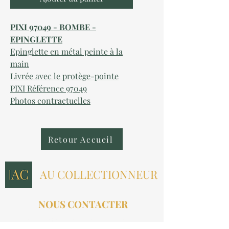
PIXI 97049 - BOMBE -
EPINGLETTE
Epinglette en métal peinte à la
main
Livrée avec le protège-pointe
PIXI Référence 97049
Photos contractuelles
Retour Accueil
AU COLLECTIONNEUR
NOUS CONTACTER
contact@aucollectionneur.fr