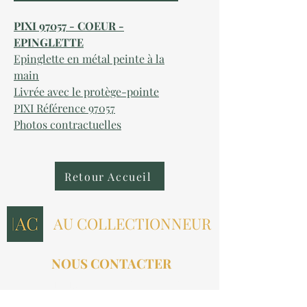
PIXI 97057 - COEUR -
EPINGLETTE
Epinglette en métal peinte à la
main
Livrée avec le protège-pointe
PIXI Référence 97057
Photos contractuelles
Retour Accueil
AU COLLECTIONNEUR
NOUS CONTACTER
contact@aucollectionneur.fr
(+33)
6 69 50 78 06