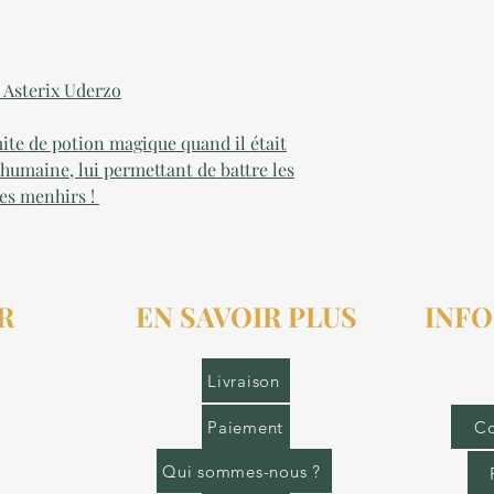
: Asterix Uderzo
ite de potion magique quand il était
urhumaine, lui permettant de battre les
es menhirs !
R
EN SAVOIR PLUS
INFO
r.fr
Livraison
Paiement
Co
Qui sommes-nous ?