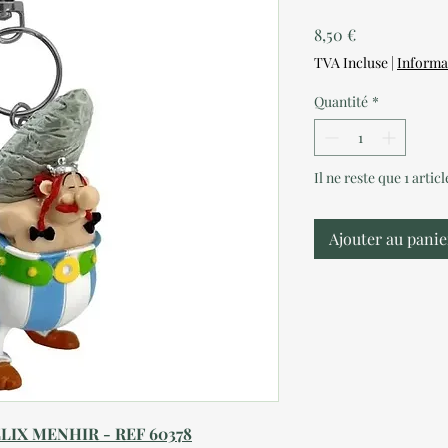
Prix
8,50 €
TVA Incluse
|
Informa
Quantité
*
Il ne reste que 1 artic
Ajouter au panie
IX MENHIR - REF 60378