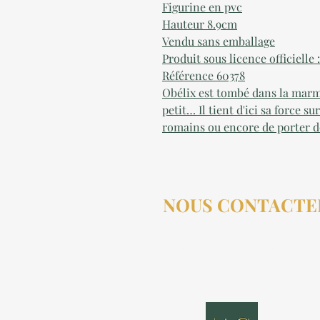
Figurine en pvc
Hauteur 8.9cm
Vendu sans emballage
Produit sous licence officielle 
Référence 60378
Obélix est tombé dans la marm
petit… Il tient d'ici sa force s
romains ou encore de porter d
NOUS CONTACTE
contact@aucollectionneu
(+33) 6 69 50 78 06