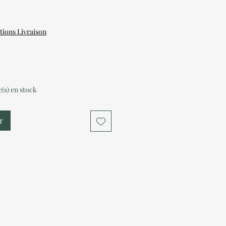
tions Livraison
le(s) en stock
r