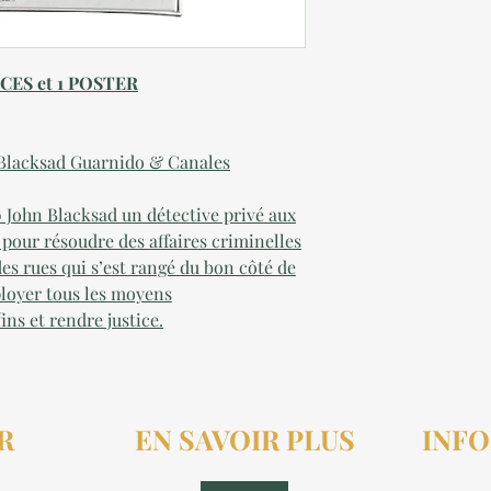
CES et 1 POSTER
e Blacksad Guarnido & Canales
 John Blacksad un détective privé aux
 pour résoudre des affaires criminelles
es rues qui s’est rangé du bon côté de
mployer tous les moyens
ins et rendre justice.
R
EN SAVOIR PLUS
INFO