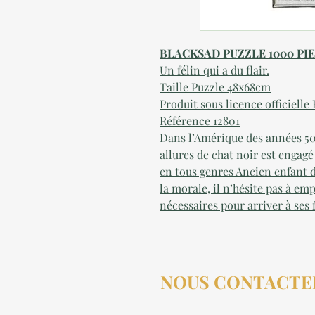
BLACKSAD PUZZLE 1000 PIE
Un félin qui a du flair.
Taille Puzzle 48x68cm
Produit sous licence officiell
Référence 1280
1
Dans l’Amérique des années 50
allures de chat noir est engagé
en tous genres Ancien enfant d
la morale, il n’hésite pas à e
nécessaires pour arriver à ses f
NOUS CONTACTE