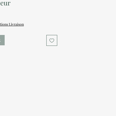
neur
tions Livraison
k