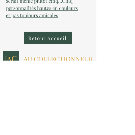
serait même plutôt cinq…Cinq
personnalités hautes en couleurs
et pas toujours amicales
Retour Accueil
AU COLLECTIONNEUR
NOUS CONTACTER
contact@aucollectionneur.fr
(+33)
6 69 50 78 06
EN SAVOIR PLUS
Livraison
Paiement