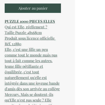
Ajouter au panier
PUZZLE 1000 PIECES ELLES
Qui est Elle, réellement ?
Taille Puzzle 48x68cm
Produit sous licence officielle
Réf. 12880
Elle, c'est une fille un peu
comme tout le monde mais pas
tout à fait comme les autres.
Jeune fille pétillante et
équilibrée, c'est tout
naturellement qu'elle est
intégrée dans une joyeuse bande
d'amis dès son arrivée au collège
Mercury. Mais se doutent-ils
qu'Elle n'est pas seule ? Elle