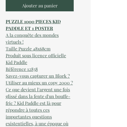
Ajouter au panier
PUZZLE 1000 PIECES KID
PADDLE ET 1 POSTER
A la conquête des mondes
virtuels !
Taille Puzzle 48x68cm
Produit sous licence officielle
Kid Paddle
Référence 12838
Savez-vous capturer un Blork ?
Utiliser au mieux un copy 2000 ?
Ce que devient l'argent une fois
glissé dans la fente d'un bouffe-
fric ? Kid Paddle est là pour
répondre à toutes ces
importantes questions
existentielles, à une époque où