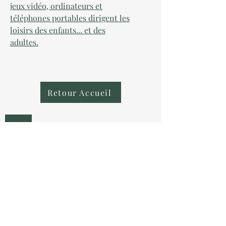
jeux vidéo, ordinateurs et
téléphones portables dirigent les
loisirs des enfants... et des
adultes.
Retour Accueil
AU COLLECTIONNEUR
NOUS CONTACTER
contact@aucollectionneur.fr
(+33)
6 69 50 78 06
EN SAVOIR PLUS
Livraison