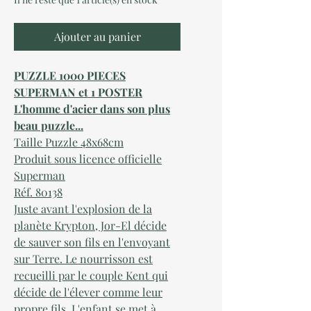
Ajouter au panier
PUZZLE 1000 PIECES
SUPERMAN et 1 POSTER
L'homme d'acier dans son plus
beau puzzle...
Taille Puzzle 48x68cm
Produit sous licence officielle
S
uperman
Réf.
80138
Juste avant l'explosion de la
planète Krypton, Jor-El décide
de sauver son fils en l'envoyant
sur Terre. Le nourrisson est
recueilli par le couple Kent qui
décide de l'élever comme leur
propre fils. L'enfant se met à