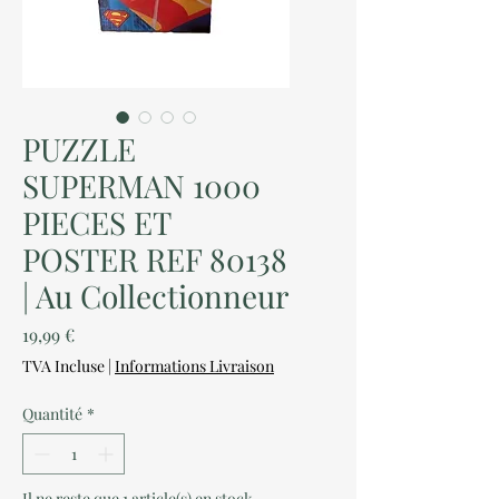
PUZZLE
SUPERMAN 1000
PIECES ET
POSTER REF 80138
| Au Collectionneur
Prix
19,99 €
TVA Incluse
|
Informations Livraison
Quantité
*
Il ne reste que 1 article(s) en stock