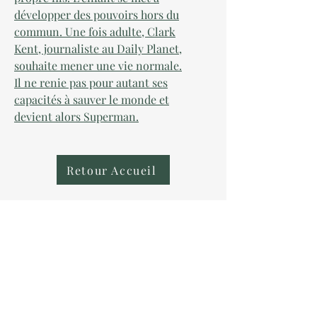
développer des pouvoirs hors du
commun. Une fois adulte, Clark
Kent, journaliste au Daily Planet,
souhaite mener une vie normale.
Il ne renie pas pour autant ses
capacités à sauver le monde et
devient alors Superman.
Retour Accueil
AU COLLECTIONNEUR
NOUS CONTACTER
contact@aucollectionneur.fr
(+33)
6 69 50 78 06