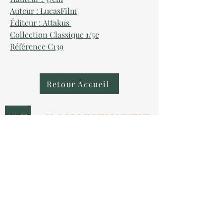
Auteur : LucasFilm
Éditeur : Attakus
Collection Classique 1/5e
Référence C139
Retour Accueil
AU COLLECTIONNEUR
NOUS CONTACTER
contact@aucollectionneur.fr
(+33)
6 69 50 78 06
EN SAVOIR PLUS
Livraison