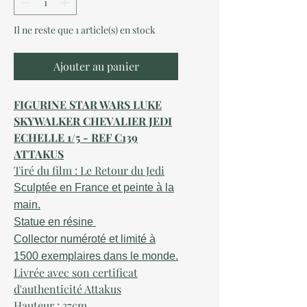
Il ne reste que 1 article(s) en stock
Ajouter au panier
FIGURINE STAR WARS LUKE
SKYWALKER CHEVALIER JEDI
ECHELLE 1/5 - REF C139
ATTAKUS
Tiré du film : Le Retour du Jedi
Sculptée en France et peinte à la
main.
Statue en résine
Collector numéroté et limité à
1500 exemplaires dans le monde.
Livrée avec son certificat
d'authenticité Attakus
Hauteur : 37cm