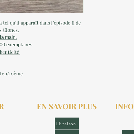
 tel qu’il apparaît dans l’épisode II de
es Clones.
la main.
 500 exemplaires
thenticité
ite 1/10ème
R
EN SAVOIR PLUS
INFO
r.fr
Livraison