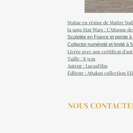
Statue en résine de Maître Yoda
la saga Star Wars : L’Attaque d
Sculptée en France et peinte à 
Collector numéroté et limité à
Livrée avec son certificat d'au
Taille : 8.5cm
Auteur : LucasFilm
Éditeur : Attakus collection El
NOUS CONTACTE
contact@aucollectionneu