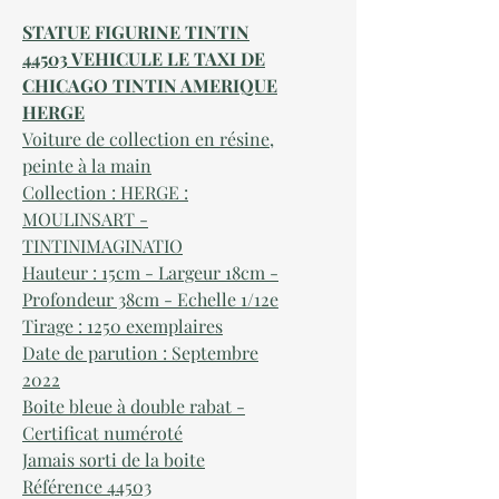
STATUE FIGURINE TINTIN
44503 VEHICULE LE TAXI DE
CHICAGO TINTIN AMERIQUE
HERGE
Voiture de collection en r
ésine,
peinte à la main
Collection : HERGE :
MOULINSART -
TINTINIMAGINATIO
Hauteur : 15cm
- Largeur 18cm -
Profondeur 38cm - Echelle 1/12e
Tirage : 1250 exemplaires
Date de parution : S
eptembre
2022
Boite bleue à double rabat -
Certificat numéroté
Jamais sorti de la boite
Référence
44503