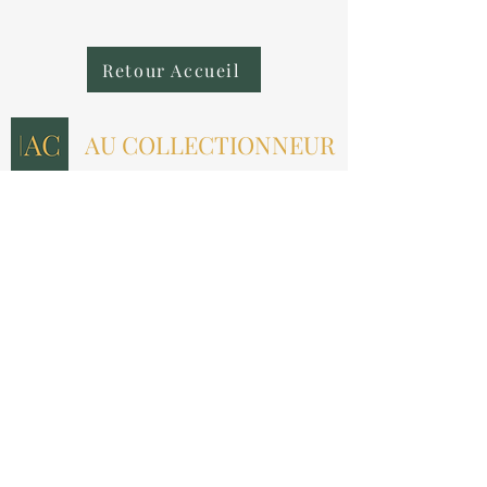
Retour Accueil
AU COLLECTIONNEUR
NOUS CONTACTER
contact@aucollectionneur.fr
(+33)
6 69 50 78 06
EN SAVOIR PLUS
Livraison
Paiement
Qui sommes-nous ?