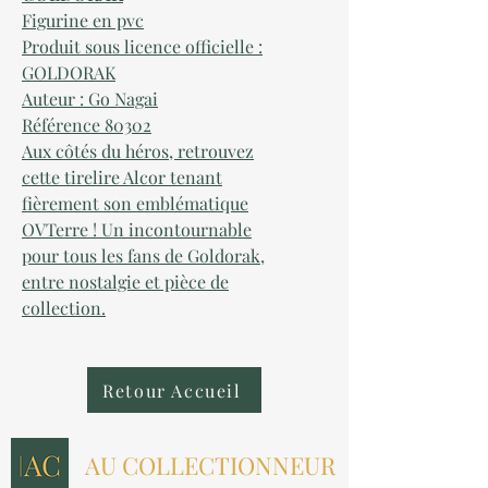
Figurine en pvc
Produit sous licence officielle :
GOLDORAK
Auteur : Go Nagai
Référence 80302
Aux côtés du héros, retrouvez
cette tirelire Alcor tenant
fièrement son emblématique
OVTerre ! Un incontournable
pour tous les fans de Goldorak,
entre nostalgie et pièce de
collection.
Retour Accueil
AU COLLECTIONNEUR