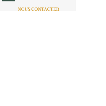
NOUS CONTACTER
contact@aucollectionneur.fr
(+33)
6 69 50 78 06
EN SAVOIR PLUS
Livraison
Paiement
Qui sommes-nous ?
Les avis
INFORMATIONS LÉGALES
Mention légales