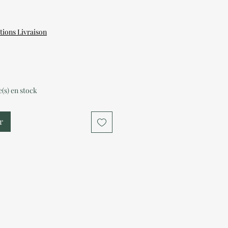
tions Livraison
le(s) en stock
r