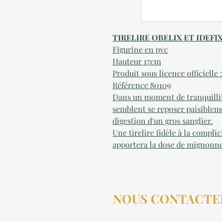
TIRELIRE OBELIX ET IDEFIX
Figurine en pvc
Hauteur 17cm
Produit sous licence officielle 
Référence 80109
Dans un moment de tranquillité,
semblent se reposer paisibleme
digestion d'un gros sanglier.
Une tirelire fidèle à la compli
apportera la dose de mignonne
NOUS CONTACTE