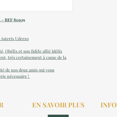
 - REF 80109
: Asterix Uderzo
 Obélix et son fidèle allié Idéfix
nt, très certainement à cause de la
cité de nos deux amis qui vous
rie nécessaire !
R
EN SAVOIR PLUS
INFO