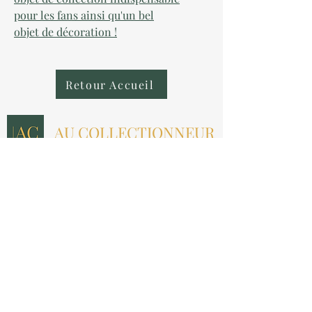
pour les fans ainsi qu'un bel
objet de décoration !
Retour Accueil
AU COLLECTIONNEUR
NOUS CONTACTER
contact@aucollectionneur.fr
(+33)
6 69 50 78 06
EN SAVOIR PLUS
Livraison
Paiement