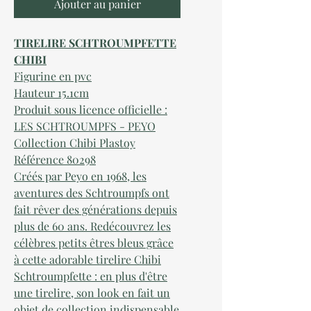
Ajouter au panier
TIRELIRE SCHTROUMPFETTE
CHIBI
Figurine en pvc
Hauteur 15.1cm
Produit sous licence officielle :
LES SCHTROUMPFS - PEYO
Collection Chibi Plastoy
Référence 80298
Créés par Peyo en 1968, les
aventures des Schtroumpfs ont
fait rêver des générations depuis
plus de 60 ans. Redécouvrez les
célèbres petits êtres bleus grâce
à cette adorable tirelire Chibi
Schtroumpfette : en plus d'être
une tirelire, son look en fait un
objet de collection indispensable