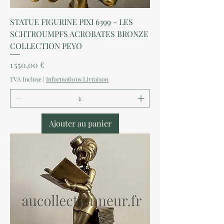
STATUE FIGURINE PIXI 6399 - LES
SCHTROUMPFS ACROBATES BRONZE
COLLECTION PEYO
Prix
1 550,00 €
TVA Incluse
|
Informations Livraison
Ajouter au panier