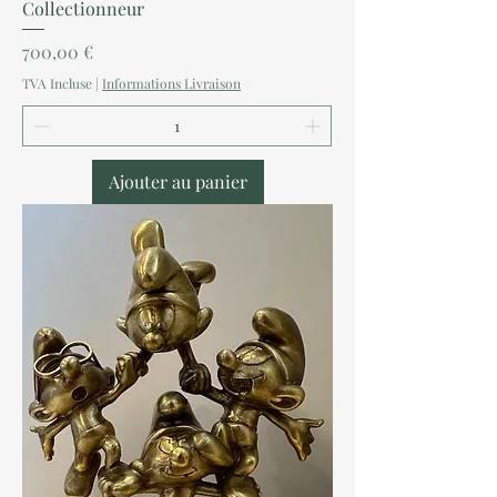
Collectionneur
Prix
700,00 €
TVA Incluse
|
Informations Livraison
Ajouter au panier