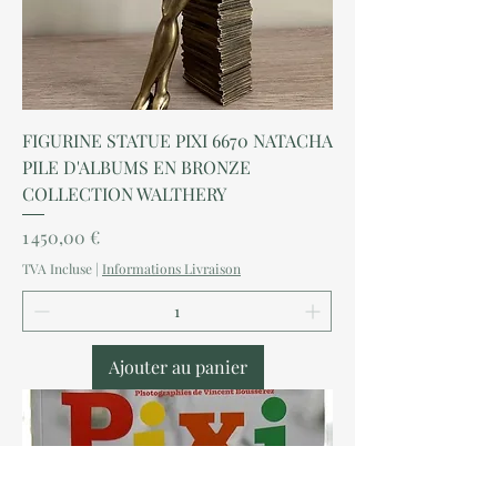
FIGURINE STATUE PIXI 6670 NATACHA
PILE D'ALBUMS EN BRONZE
COLLECTION WALTHERY
Prix
1 450,00 €
TVA Incluse
|
Informations Livraison
Ajouter au panier