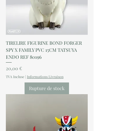
TIRELIRE FIGURINE BOND FORGER
SPY X FAMILY PVC 15CM TATSUYA
ENDO REF 80196
Prix
20,00 €
TVA Incluse
|
Informations Livraison
Rupture de stock