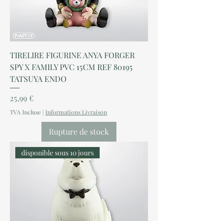
TIRELIRE FIGURINE ANYA FORGER
SPY X FAMILY PVC 15CM REF 80195
TATSUYA ENDO
Prix
25,99 €
TVA Incluse
|
Informations Livraison
Rupture de stock
disponible sous 10 jours