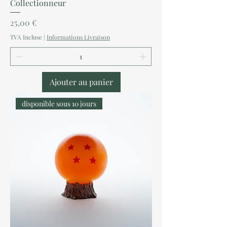
Collectionneur
Prix
25,00 €
TVA Incluse
|
Informations Livraison
Ajouter au panier
disponible sous 10 jours