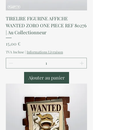
TIRELIRE FIGURINE AFFICHE
WANTED ZORO ONE PIECE REF 80276
| Au Collectionneur
Prix
15,00 €
TVA Incluse
|
Informations Livraison
Ajouter au panier