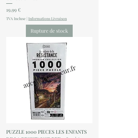
Prix
19,99 €
TVA Incluse
|
Informations Livraison
Rupture de stock
PUZZLE 1000 PIECES LES ENFANTS