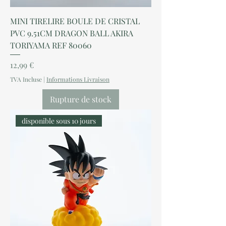
MINI TIRELIRE BOULE DE CRISTAL
PVC 9.51CM DRAGON BALL AKIRA
TORIYAMA REF 80060
Prix
12,99 €
TVA Incluse
|
Informations Livraison
Rupture de stock
disponible sous 10 jours