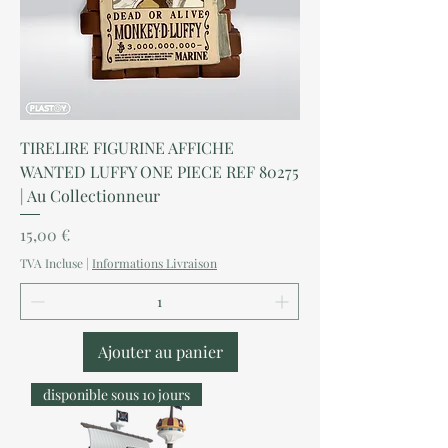
TIRELIRE FIGURINE AFFICHE
WANTED LUFFY ONE PIECE REF 80275
| Au Collectionneur
Prix
15,00 €
TVA Incluse
|
Informations Livraison
Ajouter au panier
disponible sous 10 jours