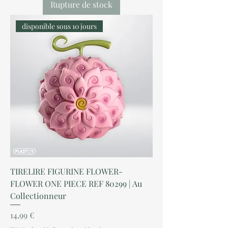
Rupture de stock
disponible sous 10 jours
TIRELIRE FIGURINE FLOWER-
FLOWER ONE PIECE REF 80299 | Au
Collectionneur
Prix
14,99 €