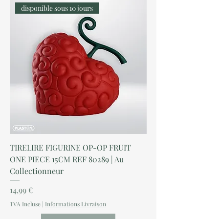
disponible sous 10 jours
TIRELIRE FIGURINE OP-OP FRUIT
ONE PIECE 15CM REF 80289 | Au
Collectionneur
Prix
14,99 €
TVA Incluse
|
Informations Livraison