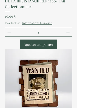
DE LA RESISTANCE REF 12804 | Au
Collectionneur
Prix
19,99 €
TVA Incluse
|
Informations Livraison
Ajouter au panier