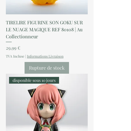
TIRELIRE FIGURINE SON GOKU SUR
LE NUAGE MAGIQUE REF 80108 | Au
Collectionneur
Prix
29,99 €
TVA Incluse
|
Informations Livraison
Rupture de stock
disponible sous 10 jours