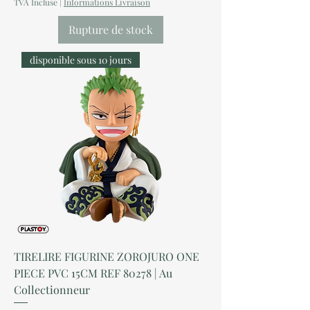
TVA Incluse
|
Informations Livraison
Rupture de stock
disponible sous 10 jours
TIRELIRE FIGURINE ZOROJURO ONE
PIECE PVC 15CM REF 80278 | Au
Collectionneur