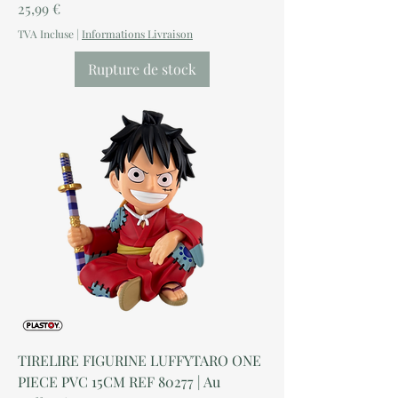
Prix
25,99 €
TVA Incluse
|
Informations Livraison
Rupture de stock
TIRELIRE FIGURINE LUFFYTARO ONE
PIECE PVC 15CM REF 80277 | Au