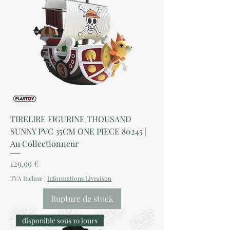
TIRELIRE FIGURINE THOUSAND
SUNNY PVC 35CM ONE PIECE 80245 |
Au Collectionneur
Prix
129,99 €
TVA Incluse
|
Informations Livraison
Rupture de stock
disponible sous 10 jours