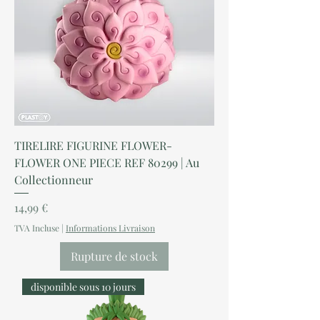
TIRELIRE FIGURINE FLOWER-
FLOWER ONE PIECE REF 80299 | Au
Collectionneur
Prix
14,99 €
TVA Incluse
|
Informations Livraison
Rupture de stock
disponible sous 10 jours