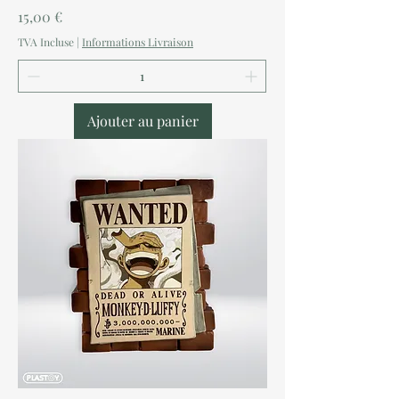
Prix
15,00 €
TVA Incluse
|
Informations Livraison
Ajouter au panier