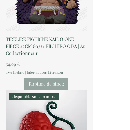
TIRELIRE FIGURINE KAIDO ONE
PIECE 22CM 80321 EIICHIRO ODA | Au
Collectionneur
Prix
54,99 €
TVA Incluse
|
Informations Livraison
Rupture de stock
disponible sous 10 jours