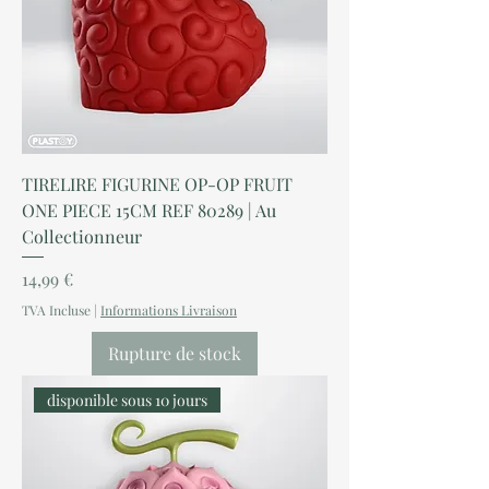
TIRELIRE FIGURINE OP-OP FRUIT
ONE PIECE 15CM REF 80289 | Au
Collectionneur
Prix
14,99 €
TVA Incluse
|
Informations Livraison
Rupture de stock
disponible sous 10 jours