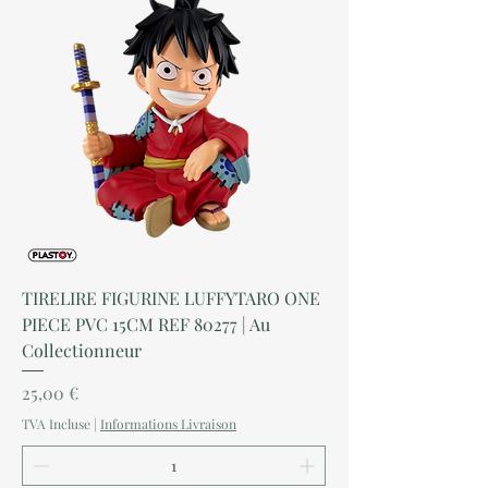
TIRELIRE FIGURINE LUFFYTARO ONE
PIECE PVC 15CM REF 80277 | Au
Collectionneur
Prix
25,00 €
TVA Incluse
|
Informations Livraison