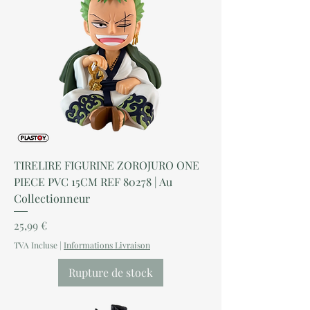
TIRELIRE FIGURINE ZOROJURO ONE
PIECE PVC 15CM REF 80278 | Au
Collectionneur
Prix
25,99 €
TVA Incluse
|
Informations Livraison
Rupture de stock