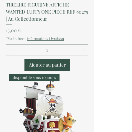
TIRELIRE FIGURINE AFFICHE
WANTED LUFFY ONE PIECE REF 80275
| Au Collectionneur
Prix
15,00 €
TVA Incluse
|
Informations Livraison
Ajouter au panier
disponible sous 10 jours