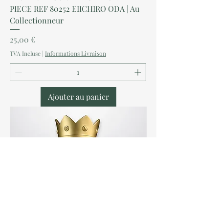
PIECE REF 80252 EIICHIRO ODA | Au
Collectionneur
Prix
25,00 €
TVA Incluse
|
Informations Livraison
Ajouter au panier