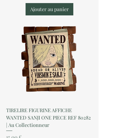
Ajouter au panier
TIRELIRE FIGURINE AFFICHE
WANTED SANJI ONE PIECE REF 80282
| Au Collectionneur
Prix
15,00 €