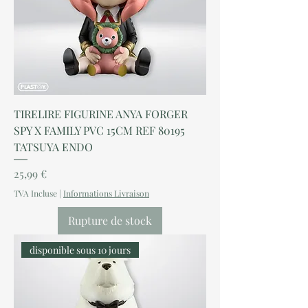
TIRELIRE FIGURINE ANYA FORGER
SPY X FAMILY PVC 15CM REF 80195
TATSUYA ENDO
Prix
25,99 €
TVA Incluse
|
Informations Livraison
Rupture de stock
disponible sous 10 jours