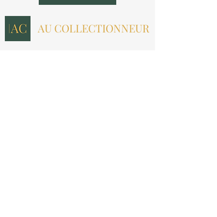
AU COLLECTIONNEUR
NOUS CONTACTER
contact@aucollectionneur.fr
(+33)
6 69 50 78 06
EN SAVOIR PLUS
Livraison
Paiement
Qui sommes-nous ?
Les avis
INFORMATIONS LÉGALES