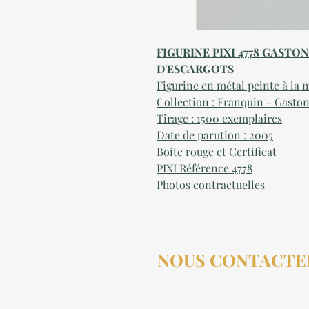
FIGURINE PIXI 4778 GAST
D'ESCARGOTS
Figurine en métal peinte à la 
Collection :
Franquin -
Gaston
Tirage : 1500 exemplaires
Date de parution :
2
005
Boite rouge et Certificat
PIXI Référence
4
778
Photos contractuelles
NOUS CONTACTE
contact@aucollectionneu