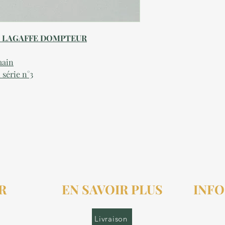
ON LAGAFFE DOMPTEUR
main
 série n°3
R
EN SAVOIR PLUS
INFO
r.fr
Livraison