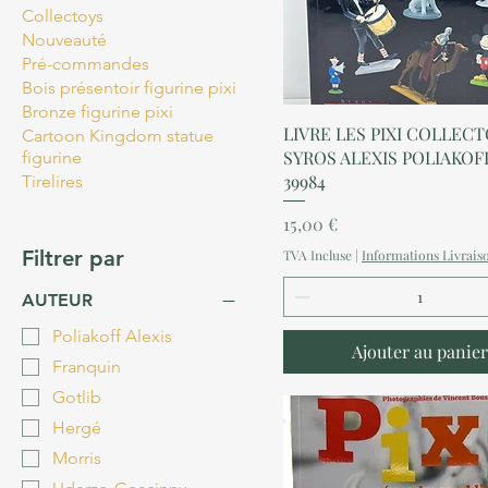
Collectoys
Nouveauté
Pré-commandes
Bois présentoir figurine pixi
Bronze figurine pixi
Aperçu rapide
LIVRE LES PIXI COLLECT
Cartoon Kingdom statue
SYROS ALEXIS POLIAKOF
figurine
39984
Tirelires
Prix
15,00 €
Filtrer par
TVA Incluse
|
Informations Livrais
AUTEUR
Poliakoff Alexis
Ajouter au panier
Franquin
Gotlib
Hergé
Morris