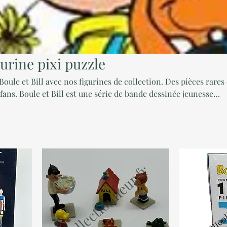
gurine pixi puzzle
Boule et Bill avec nos figurines de collection. Des pièces rares 
ssinée jeunesse
e d'après ses deux personnages principaux. Créée en 1959 pa
e les aventures familiales d’un garçon de 7 ans, Boule, et de so
ll.