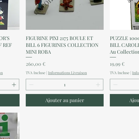
Aperçu rapide
A
OR'S
FIGURINE PIXI 2175 BOULE ET
PUZZLE 100
F REF
BILL 6 FIGURINES COLLECTION
BILL CAROLI
MINI ROBA
Au Collectio
Prix
Prix
260,00 €
19,99 €
on
TVA Incluse
|
Informations Livraison
TVA Incluse
|
Inf
Ajouter au panier
Ajou