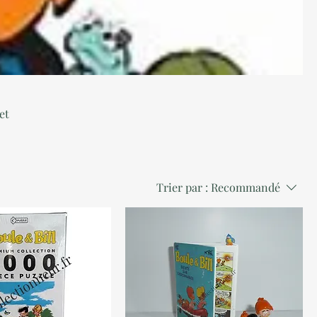
et
r
n
Trier par :
Recommandé