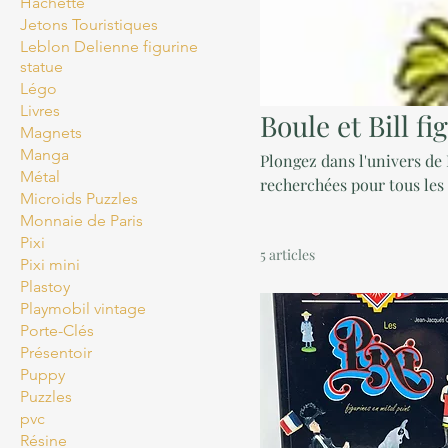
Hachette
Jetons Touristiques
Leblon Delienne figurine
statue
Légo
Livres
Boule et Bill fi
Magnets
Manga
Plongez dans l'univers de 
Métal
recherchées pour tous les fans. Boule et Bill est une série de bande de
Microids Puzzles
humoristique belge, nommé
Monnaie de Paris
Jean Roba. La série racont
Pixi
5 articles
chien, un cocker appelé Bi
Pixi mini
Plastoy
Playmobil vintage
Porte-Clés
Présentoir
Puppy
Puzzles
pvc
Résine