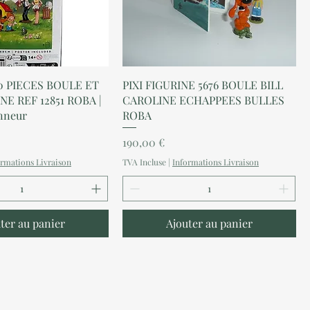
perçu rapide
Aperçu rapide
0 PIECES BOULE ET
PIXI FIGURINE 5676 BOULE BILL
NE REF 12851 ROBA |
CAROLINE ECHAPPEES BULLES
nneur
ROBA
Prix
190,00 €
ormations Livraison
TVA Incluse
|
Informations Livraison
ter au panier
Ajouter au panier