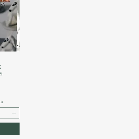
E
IS
on