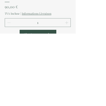
Prix
90,00 €
TVA Incluse
|
Informations Livraison
Ajouter au panier