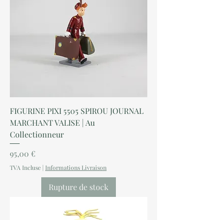
FIGURINE PIXI 5505 SPIROU JOURNAL
MARCHANT VALISE | Au
Collectionneur
Prix
95,00 €
TVA Incluse
|
Informations Livraison
Rupture de stock