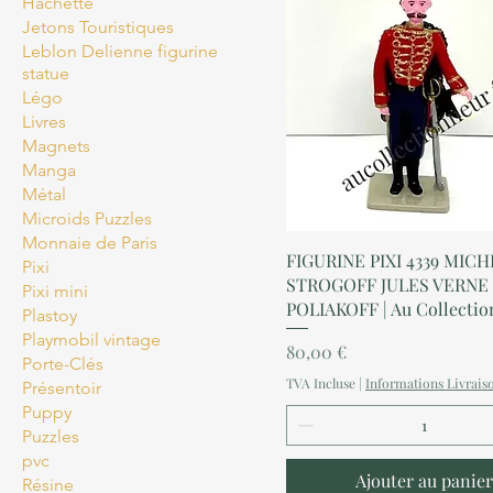
Hachette
Jetons Touristiques
Leblon Delienne figurine
statue
Légo
Livres
Magnets
Manga
Métal
Microids Puzzles
Monnaie de Paris
Aperçu rapide
FIGURINE PIXI 4339 MICH
Pixi
STROGOFF JULES VERNE
Pixi mini
POLIAKOFF | Au Collecti
Plastoy
Playmobil vintage
Prix
80,00 €
Porte-Clés
TVA Incluse
|
Informations Livrais
Présentoir
Puppy
Puzzles
pvc
Ajouter au panier
Résine