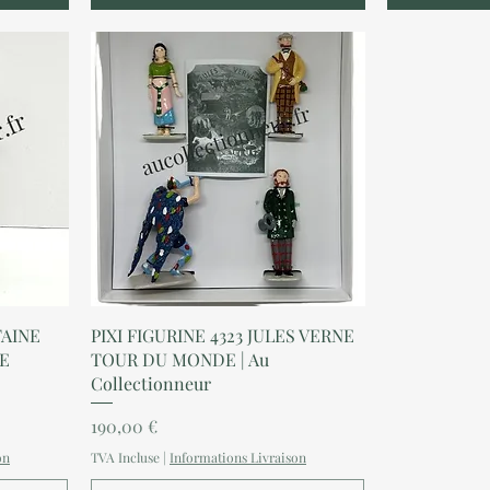
Aperçu rapide
TAINE
PIXI FIGURINE 4323 JULES VERNE
NE
TOUR DU MONDE | Au
Collectionneur
Prix
190,00 €
on
TVA Incluse
|
Informations Livraison