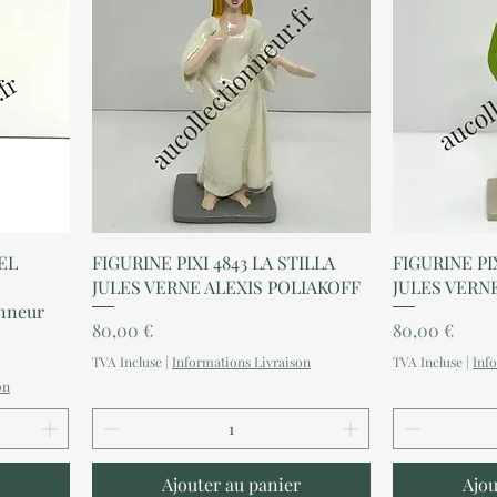
Aperçu rapide
A
EL
FIGURINE PIXI 4843 LA STILLA
FIGURINE PI
JULES VERNE ALEXIS POLIAKOFF
JULES VERN
onneur
Prix
Prix
80,00 €
80,00 €
TVA Incluse
|
Informations Livraison
TVA Incluse
|
Inf
on
Ajouter au panier
Ajou