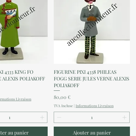
perçu rapide
Aperçu rapide
XI 4333 KING FO
FIGURINE PIXI 4338 PHILEAS
E ALEXIS POLIAKOFF
FOGG SERIE JULES VERNE ALEXIS
POLIAKOFF
Prix
80,00 €
ormations Livraison
TVA Incluse
|
Informations Livraison
ter au panier
Ajouter au panier