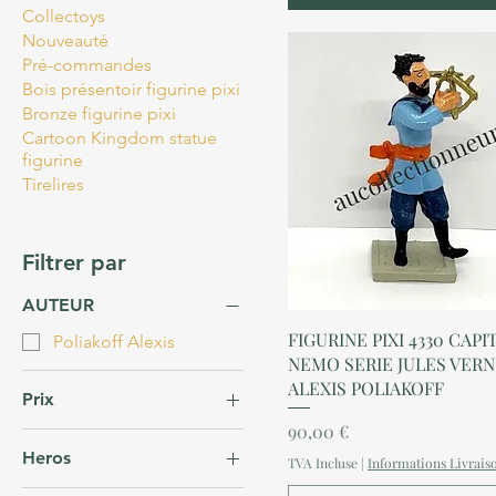
Collectoys
Nouveauté
Pré-commandes
Bois présentoir figurine pixi
Bronze figurine pixi
Cartoon Kingdom statue
figurine
Tirelires
Filtrer par
AUTEUR
Aperçu rapide
FIGURINE PIXI 4330 CAPI
Poliakoff Alexis
NEMO SERIE JULES VER
ALEXIS POLIAKOFF
Prix
Prix
90,00 €
Heros
80 €
190 €
TVA Incluse
|
Informations Livrais
Jules Verne