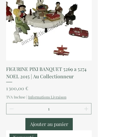
FIGURINE PIXI BANQUET 5269 a 5274
NOEL 2015 | Au Collectionneur
Prix
1 300,00 €
TVA Incluse
|
Informations Livraison
Ajouter au panier