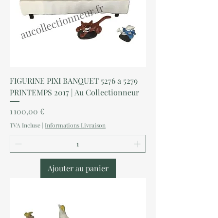
FIGURINE PIXI BANQUET 5276 a 5279
PRINTEMPS 2017 | Au Collectionneur
Prix
1 100,00 €
TVA Incluse
|
Informations Livraison
Ajouter au panier