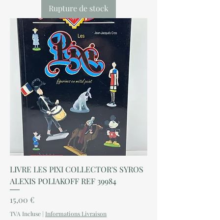
Rupture de stock
LIVRE LES PIXI COLLECTOR'S SYROS
ALEXIS POLIAKOFF REF 39984
Prix
15,00 €
TVA Incluse
|
Informations Livraison