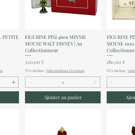
Aperçu rapide
A
L PETITE
FIGURINE PIXI 4609 MINNIE
FIGURINE PI
MOUSE WALT DISNEY | Au
MOUSE 1930 
Collectionneur
Collectionn
Prix
Prix
220,00 €
180,00 €
on
TVA Incluse
|
Informations Livraison
TVA Incluse
|
Inf
Ajouter au panier
Ajou