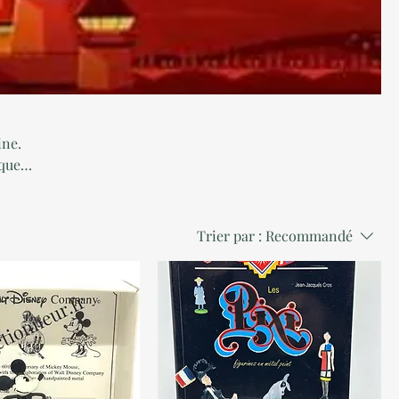
ine.
ques
rant
ont
vie
Trier par :
Recommandé