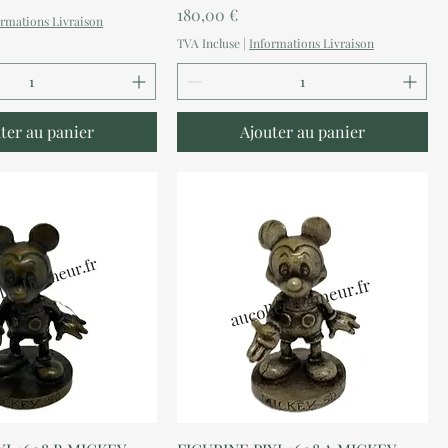
Prix
180,00 €
ormations Livraison
TVA Incluse
|
Informations Livraison
ter au panier
Ajouter au panier
perçu rapide
Aperçu rapide