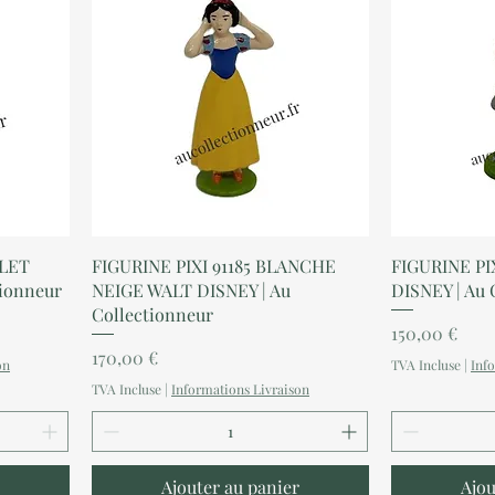
Aperçu rapide
A
PLET
FIGURINE PIXI 91185 BLANCHE
FIGURINE PI
tionneur
NEIGE WALT DISNEY | Au
DISNEY | Au 
Collectionneur
Prix
150,00 €
Prix
170,00 €
on
TVA Incluse
|
Inf
TVA Incluse
|
Informations Livraison
Ajouter au panier
Ajou