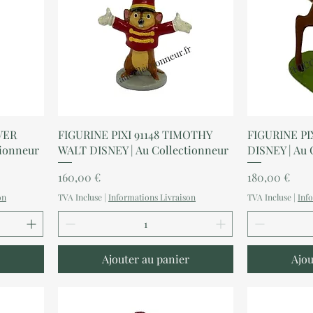
Aperçu rapide
A
IVER
FIGURINE PIXI 91148 TIMOTHY
FIGURINE PI
tionneur
WALT DISNEY | Au Collectionneur
DISNEY | Au 
Prix
Prix
160,00 €
180,00 €
on
TVA Incluse
|
Informations Livraison
TVA Incluse
|
Inf
Ajouter au panier
Ajou