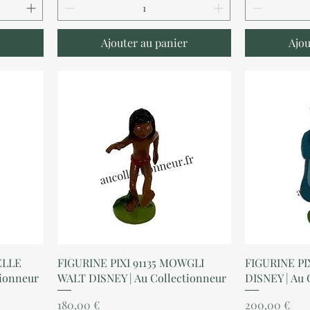
Ajouter au panier
Ajou
Aperçu rapide
A
ELLE
FIGURINE PIXI 91135 MOWGLI
FIGURINE PI
tionneur
WALT DISNEY | Au Collectionneur
DISNEY | Au 
Prix
Prix
180,00 €
200,00 €