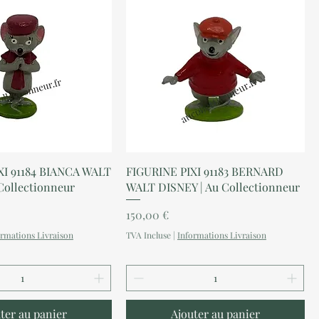
perçu rapide
Aperçu rapide
XI 91184 BIANCA WALT
FIGURINE PIXI 91183 BERNARD
Collectionneur
WALT DISNEY | Au Collectionneur
Prix
150,00 €
ormations Livraison
TVA Incluse
|
Informations Livraison
ter au panier
Ajouter au panier