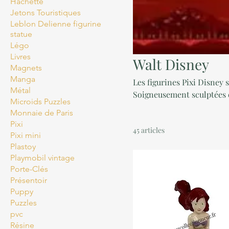
Hachette
Jetons Touristiques
Leblon Delienne figurine
statue
Légo
Livres
Walt Disney
Magnets
Manga
Les figurines Pixi Disney 
Métal
Soigneusement sculptées 
Microids Puzzles
de l'univers Disney. Chaqu
Monnaie de Paris
leurs expressions, leurs p
Pixi
45 articles
particulièrement soignés, 
Pixi mini
aux personnages.
Plastoy
Playmobil vintage
Porte-Clés
Présentoir
Puppy
Puzzles
pvc
Résine