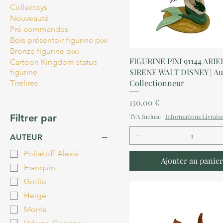
Collectoys
Nouveauté
Pré-commandes
Bois présentoir figurine pixi
Bronze figurine pixi
Aperçu rapide
FIGURINE PIXI 91144 ARIE
Cartoon Kingdom statue
SIRENE WALT DISNEY | Au
figurine
Collectionneur
Tirelires
Prix
150,00 €
Filtrer par
TVA Incluse
|
Informations Livrais
AUTEUR
Poliakoff Alexis
Ajouter au panier
Franquin
Gotlib
Hergé
Morris