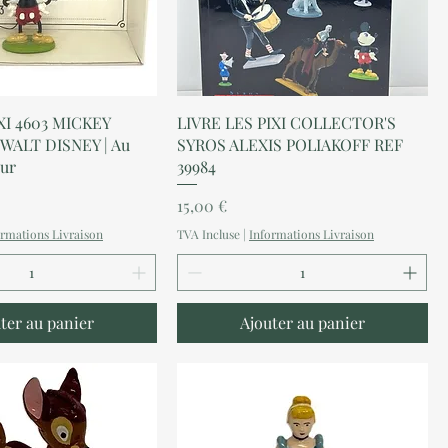
perçu rapide
Aperçu rapide
XI 4603 MICKEY
LIVRE LES PIXI COLLECTOR'S
WALT DISNEY | Au
SYROS ALEXIS POLIAKOFF REF
eur
39984
Prix
15,00 €
ormations Livraison
TVA Incluse
|
Informations Livraison
ter au panier
Ajouter au panier