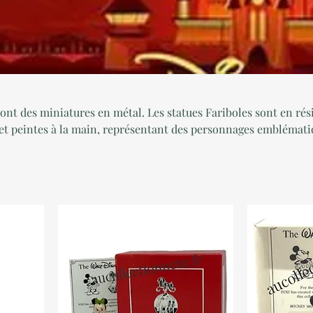
sont des miniatures en métal. Les statues Fariboles sont en rés
et peintes à la main, représentant des personnages emblémati
e figurine est fidèle au design original des personnages, captu
oses et leurs costumes avec une grande précision. Les détails s
des traits du visage aux textures des vêtements, ce qui donne 