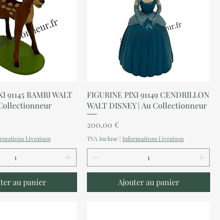
perçu rapide
Aperçu rapide
XI 91145 BAMBI WALT
FIGURINE PIXI 91149 CENDRILLON
Collectionneur
WALT DISNEY | Au Collectionneur
Prix
200,00 €
ormations Livraison
TVA Incluse
|
Informations Livraison
ter au panier
Ajouter au panier