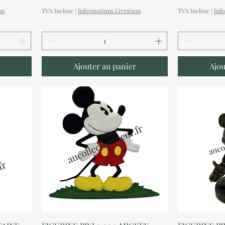
on
TVA Incluse
|
Informations Livraison
TVA Incluse
|
Inf
Ajouter au panier
Ajou
Aperçu rapide
A