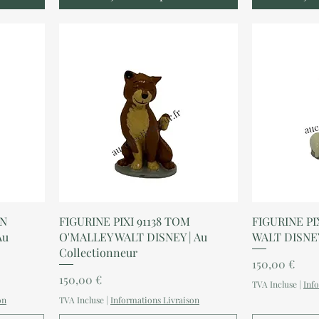
Aperçu rapide
A
EN
FIGURINE PIXI 91138 TOM
FIGURINE PI
Au
O'MALLEY WALT DISNEY | Au
WALT DISNEY
Collectionneur
Prix
150,00 €
Prix
150,00 €
TVA Incluse
|
Inf
on
TVA Incluse
|
Informations Livraison